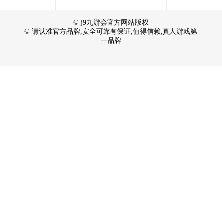
© j9九游会官方网站版权
© 请认准官方品牌,安全可靠有保证,值得信赖,真人游戏第
一品牌