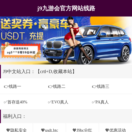
j9九游会官方网站线路
J9中文站入口：【crtl+D,收藏本站】
👉线路一
👉线路二
👉线路三
✅首存送40%
✅EVO真人
✅PA真人
福利入口：
💖隐私安全
💖usdt,btc
💖J9bc分红
💖优惠活动